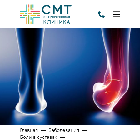
—
—
Главная
Заболевания
—
Боли в суставах