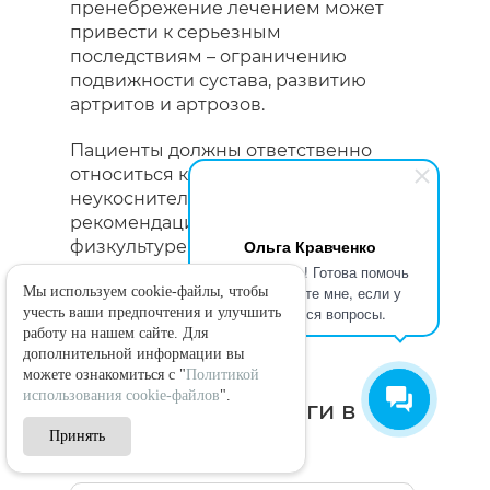
пренебрежение лечением может
привести к серьезным
последствиям – ограничению
подвижности сустава, развитию
артритов и артрозов.
Пациенты должны ответственно
относиться к своему здоровью и
неукоснительно следовать
рекомендациям врача по лечебной
Ольга Кравченко
физкультуре и массажу, поскольку
медикаментозная терапия сама по
Здравствуйте! Готова помочь
вам. Напишите мне, если у
Мы используем cookie-файлы, чтобы
себе недостаточна для полного
вас появятся вопросы.
учесть ваши предпочтения и улучшить
восстановления.
работу на нашем сайте. Для
дополнительной информации вы
можете ознакомиться с "
Политикой
использования cookie-файлов
".
Врачи-травматологи в
Принять
СМТ Клинике