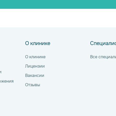
О клинике
Специали
О клинике
Все специал
Лицензии
и
Вакансии
ожения
Отзывы