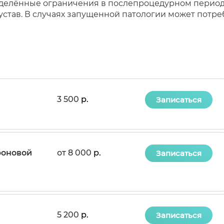
делённые ограничения в послепроцедурном перио
устав. В случаях запущенной патологии может пот
3 500
р.
Записаться
роновой
от 8 000
р.
Записаться
5 200
р.
Записаться