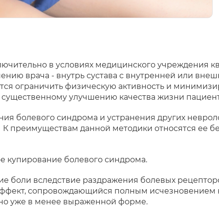
лючительно в условиях медицинского учреждения 
нию врача - внутрь сустава с внутренней или внешн
ся ограничить физическую активность и минимизиро
т существенному улучшению качества жизни пациент
ния болевого синдрома и устранения других неврол
о. К преимуществам данной методики относятся ее 
ое купирование болевого синдрома.
е боли вследствие раздражения болевых рецепторо
й эффект, сопровождающийся полным исчезновением
 но уже в менее выраженной форме.