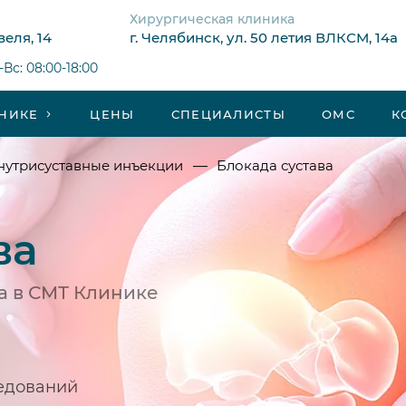
Хирургическая клиника
веля, 14
г. Челябинск, ул. 50 летия ВЛКСМ, 14а
Вс: 08:00-18:00
НИКЕ
ЦЕНЫ
СПЕЦИАЛИСТЫ
ОМС
К
—
нутрисуставные инъекции
Блокада сустава
ва
а в СМТ Клинике
едований