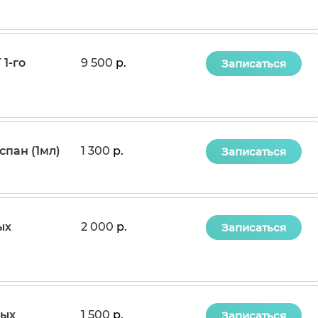
1-го
9 500
р.
Записаться
пан (1мл)
1 300
р.
Записаться
ых
2 000
р.
Записаться
ных
1 500
р.
Записаться