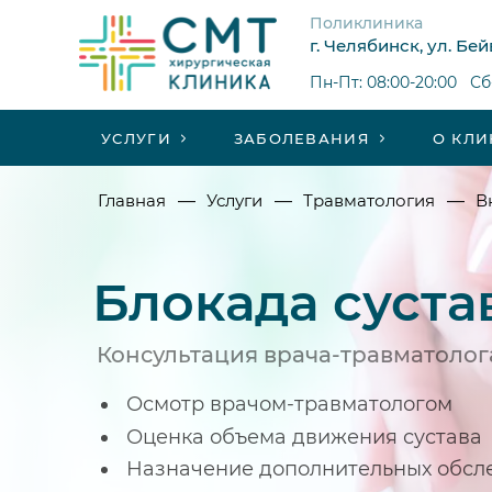
Поликлиника
г. Челябинск, ул. Бей
Пн-Пт: 08:00-20:00 Сб-
УСЛУГИ
ЗАБОЛЕВАНИЯ
О КЛИ
—
—
—
Главная
Услуги
Травматология
В
Блокада суста
Консультация врача-травматолог
Осмотр врачом-травматологом
Оценка объема движения сустава
Назначение дополнительных обсл