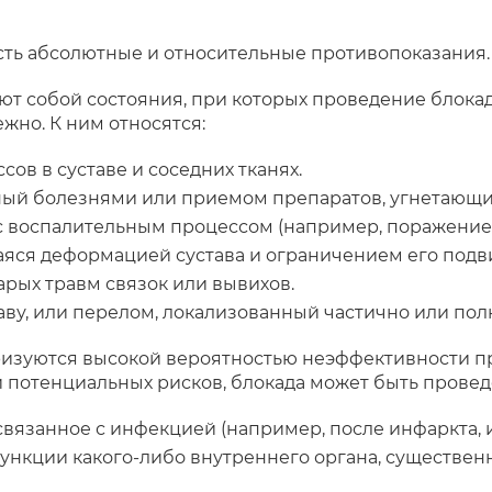
сть абсолютные и относительные противопоказания.
т собой состояния, при которых проведение блокад
но. К ним относятся:
ов в суставе и соседних тканях.
ый болезнями или приемом препаратов, угнетающих
с воспалительным процессом (например, поражение 
яся деформацией сустава и ограничением его подв
арых травм связок или вывихов.
ву, или перелом, локализованный частично или полн
изуются высокой вероятностью неэффективности пр
и потенциальных рисков, блокада может быть провед
вязанное с инфекцией (например, после инфаркта, и
функции какого-либо внутреннего органа, существ