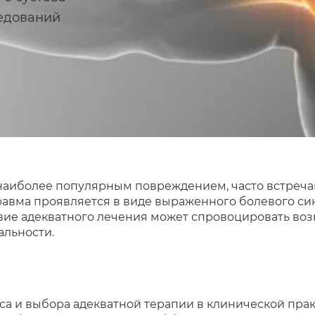
едований
 наиболее популярным повреждением, часто встреч
равма проявляется в виде выраженного болевого с
вие адекватного лечения может спровоцировать во
альности.
са и выбора адекватной терапии в клинической пра