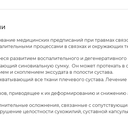
ни
вание медицинских предписаний при травмах связок
палительными процессами в связках и окружающих тк
еся развитием воспалительного и дегенеративного 
жающий синовиальную сумку. Он может протекать в 
ем и скоплением экссудата в полости сустава.
хватывающий все ткани плечевого сустава. Лечение
авов, приводящее к их деформированию и снижению
олнительные осложнения, связанные с сопутствующи
арушение целостности сухожилий, суставной капсулы