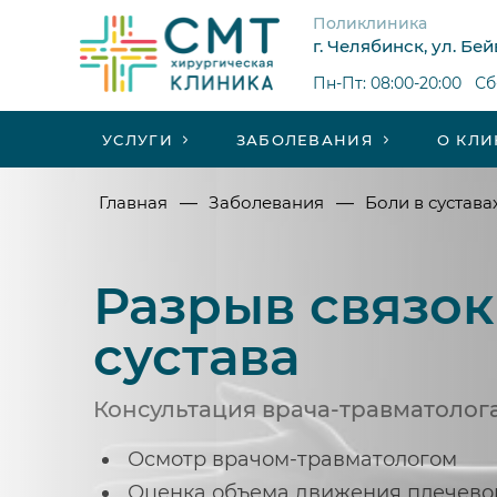
Поликлиника
г. Челябинск, ул. Бей
Пн-Пт: 08:00-20:00 Сб-
УСЛУГИ
ЗАБОЛЕВАНИЯ
О КЛИ
—
—
Главная
Заболевания
Боли в сустава
Разрыв связок
сустава
Консультация врача-травматолог
Осмотр врачом-травматологом
Оценка объема движения плечевог