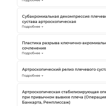
Подробнее
Субакромиальная декомпрессия плечев
сустава артроскопическая
Подробнее
Пластика разрыва ключично-акромиаль
сочленения
Подробнее
Артроскопический релиз плечевого суст
Подробнее
Артроскопическая стабилизирующая оп
при привычном вывихе плеча (Операци
Банкарта, Ремплиссаж)