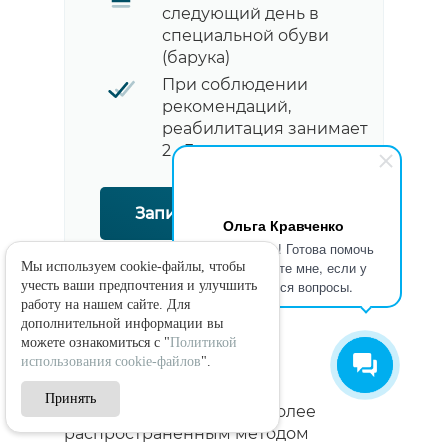
следующий день в
специальной обуви
(барука)
При соблюдении
рекомендаций,
реабилитация занимает
2 - 3 месяца
Записаться на приём
Ольга Кравченко
Здравствуйте! Готова помочь
вам. Напишите мне, если у
Мы используем cookie-файлы, чтобы
вас появятся вопросы.
учесть ваши предпочтения и улучшить
работу на нашем сайте. Для
дополнительной информации вы
Восстановление и
можете ознакомиться с "
Политикой
реабилитация
использования cookie-файлов
".
Принять
В настоящее время наиболее
распространённым методом