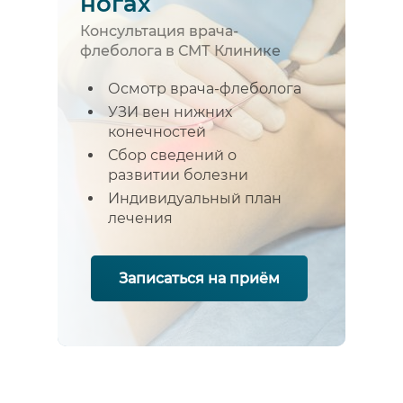
ногах
Консультация врача-
флеболога в СМТ Клинике
Осмотр врача-флеболога
УЗИ вен нижних
конечностей
Сбор сведений о
развитии болезни
Индивидуальный план
лечения
Записаться на приём