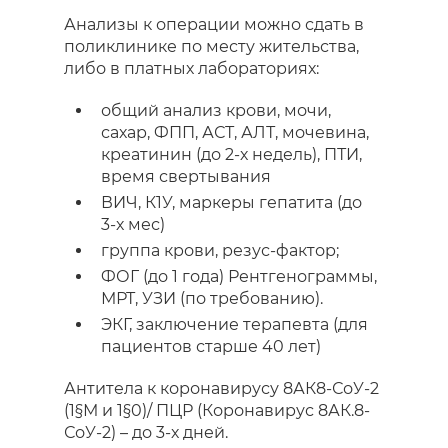
Анализы к операции можно сдать в
поликлинике по месту жительства,
либо в платных лабораториях:
общий анализ крови, мочи,
сахар, ФПП, АСТ, АЛТ, мочевина,
креатинин (до 2-х недель), ПТИ,
время свертывания
ВИЧ, К1У, маркеры гепатита (до
3-х мес)
группа крови, резус-фактор;
ФОГ (до 1 года) Рентгенограммы,
МРТ, УЗИ (по требованию).
ЭКГ, заключение терапевта (для
пациентов старше 40 лет)
Антитела к коронавирусу 8АК8-СоУ-2
(1§М и 1§0)/ ПЦР (Коронавирус 8АК.8-
СоУ-2) – до 3-х дней.