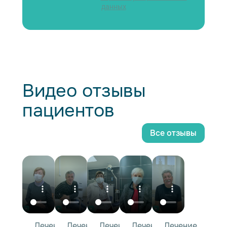
данных
Видео отзывы
пациентов
Все отзывы
Лечение
Лечение
Лечение
Лечение
Лечение