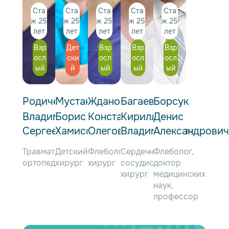
Ста
Ста
Ста
Ста
Ста
ж 25
ж 25
ж 25
ж 25
ж 25
лет
лет
лет
лет
лет
Взр
Дет
Взр
Взр
Взр
осл
ски
осл
осл
осл
ый
й
ый
ый
ый
Родичев
Мустакимов
Жданов
Багаев
Борсук
Владимир
Борис
Константин
Кирилл
Денис
Сергеевич
Хамисович
Олегович
Владимирович
Александрович
Травматолог-
Детский
Флеболог,
Сердечно-
Флеболог,
ортопед
хирург
хирург
сосудистый
доктор
хирург
медицинских
наук,
профессор