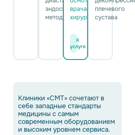
диастаза
осмотр
декомпресси
эндоскопическим
врача
плечевого
методом
хирурга
сустава
К
К
К
К
услуге
услуге
услуге
услуге
Клиники «СМТ» сочетают в
себе западные стандарты
медицины с самым
современным оборудованием
и высоким уровнем сервиса.