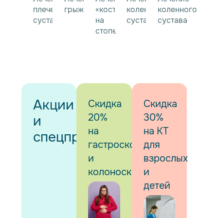
плечевого
грыжи
«косточки»
коленного
коленного
сустава
на
сустава
сустава
стопе
Акции
Скидка
Скидка
20%
30%
и
на
на КТ
спецпредложения
гастроскопию
для
и
взрослых
колоноскопию
и
детей