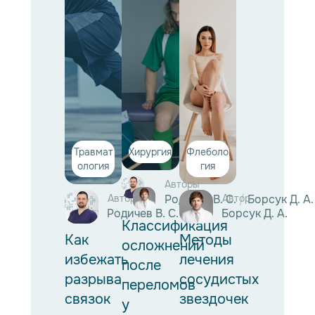
Травмат
Хирургия
Флеболо
ология
гия
Авторы
Автор
Родичев В. С.
Автор
/
Борсук Д. А.
Родичев В. С.
Борсук Д. А.
Классификация
Как
Методы
осложнений
избежать
лечения
после
разрыва
сосудистых
переломов
связок
звездочек
у