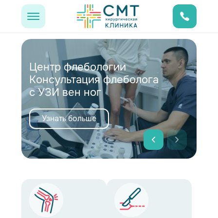
Центр флебологии
Консультация флеболога
с УЗИ вен ног
Узнать больше